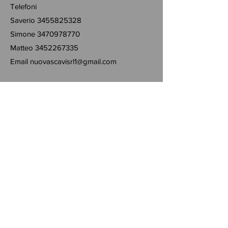
Telefoni
Saverio
3455825328
Simone
3470978770
Matteo
3452267335
Email
nuovascavisrl1@gmail.com
Resta Connesso
Nuova Scavi Srl
@nuova_scavi_srl
Lascia un messaggio qui
Full Name
Email